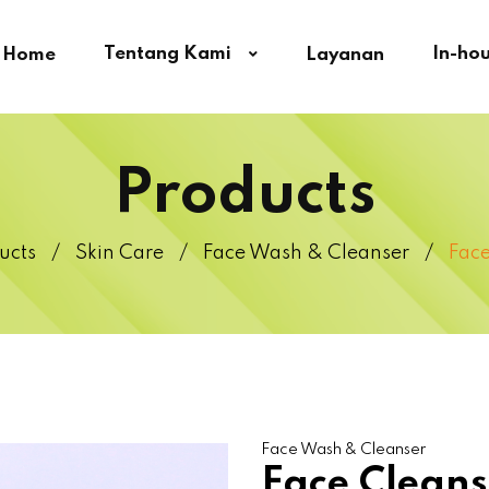
Tentang Kami
In-ho
Home
Layanan
Products
ucts
Skin Care
Face Wash & Cleanser
Face
Face Wash & Cleanser
Face Cleans