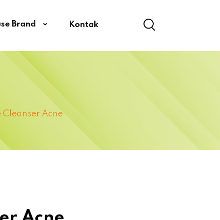
use Brand
Kontak
 Cleanser Acne
er Acne