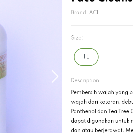
Brand:
ACL
Size:
1 L
Description:
Pembersih wajah yang b
wajah dari kotoran, d
Panthenol dan Tea Tree Oi
dapat digunakan untuk 
dan atau berjerawat. Men